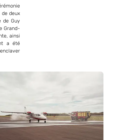
cérémonie
s de deux
ce de Guy
de Grand-
e, ainsi
nt a été
senclaver