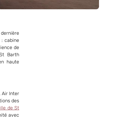
dernière
 : cabine
rience de
St Barth
 en haute
Air Inter
tions des
lle de St
mité avec