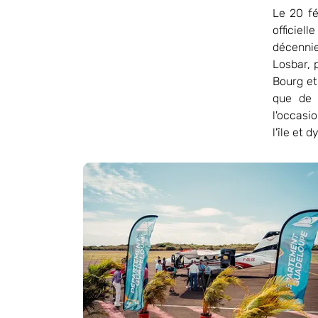
Le 20 fé
officiel
décennie
Losbar, 
Bourg et
que de V
l'occasi
l'île et