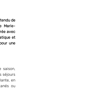
ttendu de
e Marie-
érée avec
atique et
 pour une
 saison,
s séjours
lante, en
tanés ou