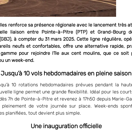
r Iles renforce sa présence régionale avec le lancement très a
elle liaison entre Pointe-à-Pitre (PTP) et Grand-Bourg d
(GBJ), à compter du 31 mars 2025. Cette ligne régulière, op
reils neufs et confortables, offre une alternative rapide, pr
gamme pour rejoindre l'île aux cent moulins, que ce soit
ou un week-end.
Jusqu'à 10 vols hebdomadaires en pleine saison
qu'à 10 rotations hebdomadaires prévues pendant la haute
velle ligne permet une grande flexibilité. Idéal pour les court
 dès 7h de Pointe-à-Pitre et revenez à 17h50 depuis Marie-Ga
nt pleinement de votre journée sur place. Week-ends spon
s planifiées, tout devient plus simple.
Une inauguration officielle