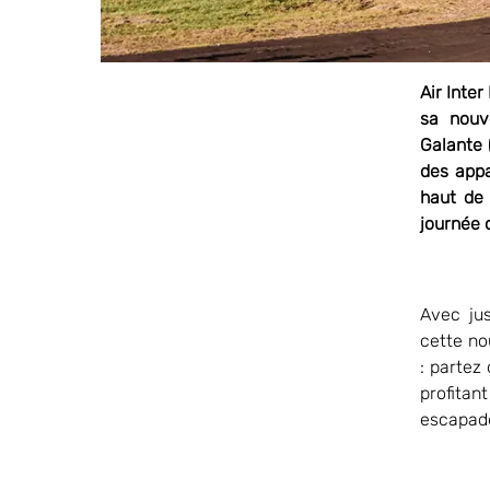
Air Inte
sa nouv
Galante 
des appa
haut de 
journée 
Avec jus
cette nou
: partez
profita
escapade