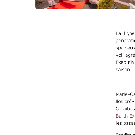
La lign
générati
spacieus
vol agr
Executiv
saison.
Marie-Ga
Iles pré
Caraïbes
Barth Ex
les pass